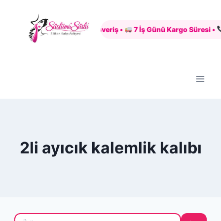
Skip
to
Güvenli Alışveriş •
7 İş Günü Kargo Süresi •
+
content
2li ayıcık kalemlik kalıbı