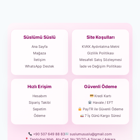
Süslümü Süslü
Site Koşulları
Ana Sayfa
KVKK Aydınlatma Metni
Mağaza
Gizlilik Politikası
İletişim
Mesafeli Satış Sözleşmesi
WhatsApp Destek
İade ve Değişim Politikası
Hızlı Erişim
Güvenli Ödeme
Hesabım
Kredi Kartı
Sipariş Takibi
Havale / EFT
Sepetim
PayTR ile Güvenli Ödeme
Ödeme
7 İş Günü Kargo Süresi
+90 507 649 88 83
suslumususlu@gmail.com
Tandoğan Mah. Ata Cad. No:30/32-A Sincan / Ankara