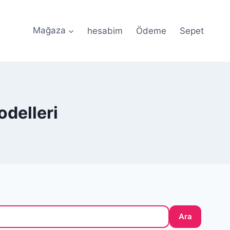
Mağaza
hesabim
Ödeme
Sepet
li Ödeme • 🎀 Özel Tasarım Silikon Kalıplar •
odelleri
Ara