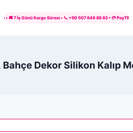
 7 İş Günü Kargo Süresi • 📞 +90 507 649 88 83 • 💳 PayTR ile Güven
 Bahçe Dekor Silikon Kalıp M