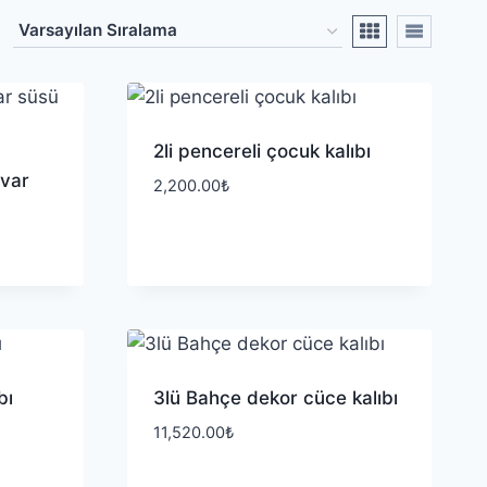
2li pencereli çocuk kalıbı
uvar
2,200.00
₺
bı
3lü Bahçe dekor cüce kalıbı
11,520.00
₺