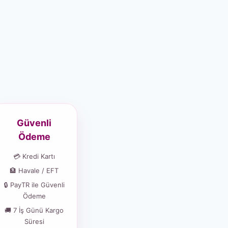
Güvenli
Ödeme
💳 Kredi Kartı
🏦 Havale / EFT
🔒 PayTR ile Güvenli
Ödeme
🚚 7 İş Günü Kargo
Süresi