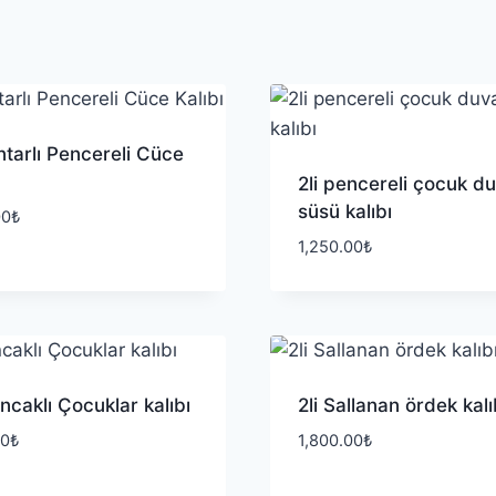
ntarlı Pencereli Cüce
2li pencereli çocuk d
süsü kalıbı
00
₺
1,250.00
₺
lıncaklı Çocuklar kalıbı
2li Sallanan ördek kalı
00
₺
1,800.00
₺