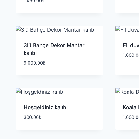
1,450.00
₺
3lü Bahçe Dekor Mantar
Fil du
kalıbı
1,000.0
9,000.00
₺
Hoşgeldiniz kalıbı
Koala 
300.00
₺
1,000.0