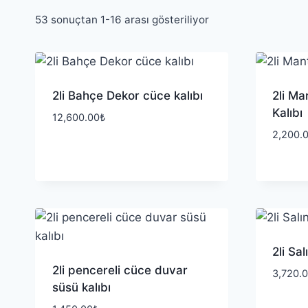
53 sonuçtan 1-16 arası gösteriliyor
2li Bahçe Dekor cüce kalıbı
2li Ma
Kalıbı
12,600.00
₺
2,200.
2li Sa
2li pencereli cüce duvar
3,720.
süsü kalıbı