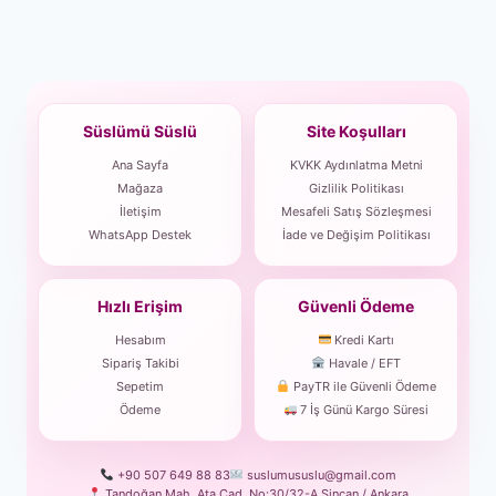
Süslümü Süslü
Site Koşulları
Ana Sayfa
KVKK Aydınlatma Metni
Mağaza
Gizlilik Politikası
İletişim
Mesafeli Satış Sözleşmesi
WhatsApp Destek
İade ve Değişim Politikası
Hızlı Erişim
Güvenli Ödeme
Hesabım
Kredi Kartı
Sipariş Takibi
Havale / EFT
Sepetim
PayTR ile Güvenli Ödeme
Ödeme
7 İş Günü Kargo Süresi
+90 507 649 88 83
suslumususlu@gmail.com
Tandoğan Mah. Ata Cad. No:30/32-A Sincan / Ankara