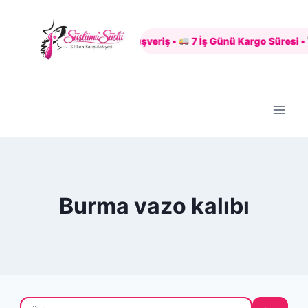
Skip
to
Güvenli Alışveriş •
7 İş Günü Kargo Süresi •
content
Burma vazo kalıbı