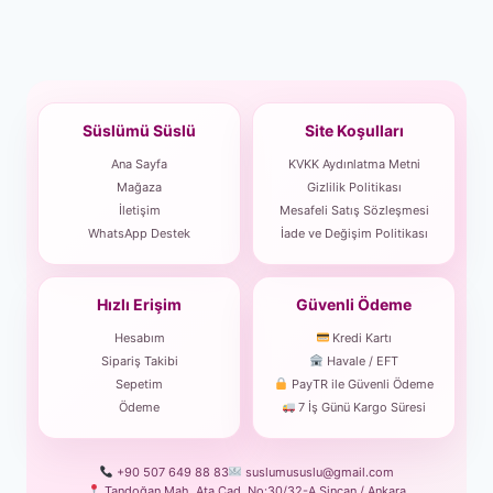
Süslümü Süslü
Site Koşulları
Ana Sayfa
KVKK Aydınlatma Metni
Mağaza
Gizlilik Politikası
İletişim
Mesafeli Satış Sözleşmesi
WhatsApp Destek
İade ve Değişim Politikası
Hızlı Erişim
Güvenli Ödeme
Hesabım
Kredi Kartı
Sipariş Takibi
Havale / EFT
Sepetim
PayTR ile Güvenli Ödeme
Ödeme
7 İş Günü Kargo Süresi
+90 507 649 88 83
suslumususlu@gmail.com
Tandoğan Mah. Ata Cad. No:30/32-A Sincan / Ankara