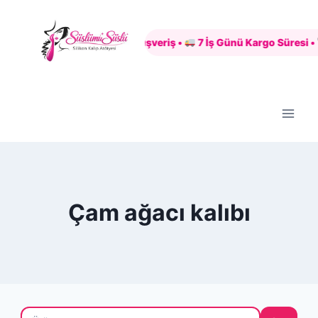
Skip
to
Güvenli Alışveriş •
7 İş Günü Kargo Süresi •
content
Çam ağacı kalıbı