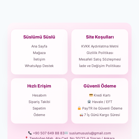
Süslümü Süslü
Site Koşulları
Ana Sayfa
KVKK Aydınlatma Metni
Mağaza
Gizlilik Politikası
İletişim
Mesafeli Satış Sözleşmesi
WhatsApp Destek
İade ve Değişim Politikası
Hızlı Erişim
Güvenli Ödeme
Hesabım
Kredi Kartı
Sipariş Takibi
Havale / EFT
Sepetim
PayTR ile Güvenli Ödeme
Ödeme
7 İş Günü Kargo Süresi
+90 507 649 88 83
suslumususlu@gmail.com
Tandoğan Mah. Ata Cad. No:30/32-A Sincan / Ankara