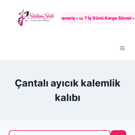
Skip
to
Güvenli Alışveriş •
7 İş Günü Kargo Süresi •
content
Çantalı ayıcık kalemlik
kalıbı