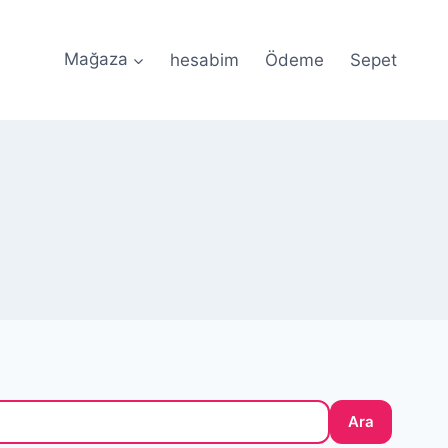
Mağaza
hesabim
Ödeme
Sepet
e Güvenli Ödeme • 🎀 Özel Tasarım Silikon Kalıplar •
Ara