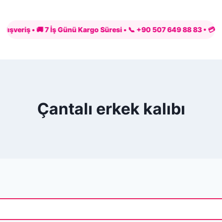
iş • 🚚 7 İş Günü Kargo Süresi • 📞 +90 507 649 88 83 • 💳 PayTR il
Çantalı erkek kalıbı