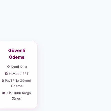
Güvenli
Ödeme
💳 Kredi Kartı
🏦 Havale / EFT
🔒 PayTR ile Güvenli
Ödeme
🚚 7 İş Günü Kargo
Süresi