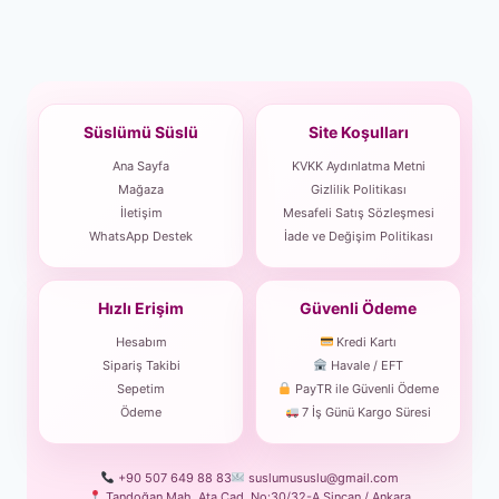
Süslümü Süslü
Site Koşulları
Ana Sayfa
KVKK Aydınlatma Metni
Mağaza
Gizlilik Politikası
İletişim
Mesafeli Satış Sözleşmesi
WhatsApp Destek
İade ve Değişim Politikası
Hızlı Erişim
Güvenli Ödeme
Hesabım
Kredi Kartı
Sipariş Takibi
Havale / EFT
Sepetim
PayTR ile Güvenli Ödeme
Ödeme
7 İş Günü Kargo Süresi
+90 507 649 88 83
suslumususlu@gmail.com
Tandoğan Mah. Ata Cad. No:30/32-A Sincan / Ankara