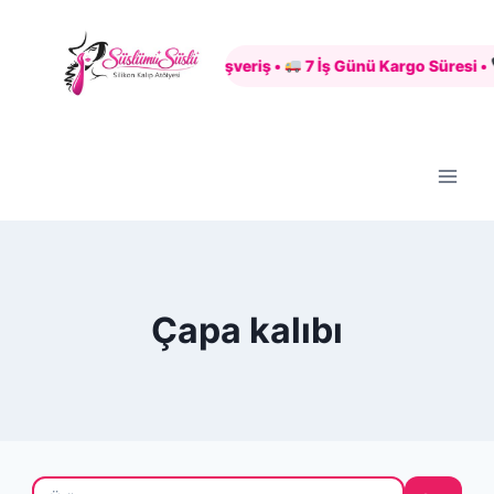
Skip
to
Güvenli Alışveriş •
7 İş Günü Kargo Süresi •
content
Çapa kalıbı