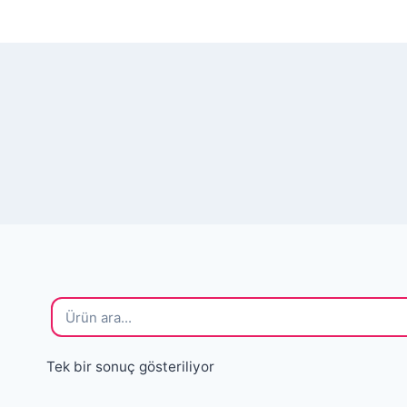
Skip
✨ Güvenli Alışv
to
content
Tek bir sonuç gösteriliyor