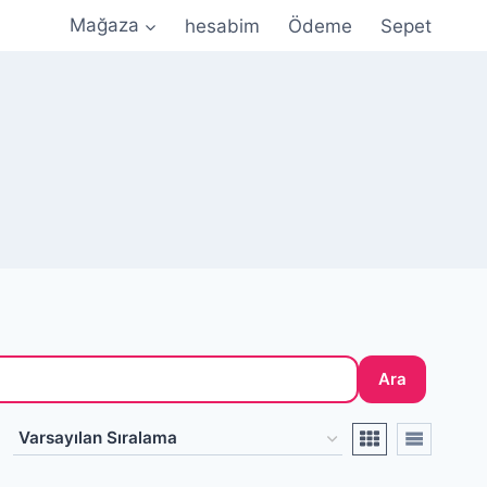
Mağaza
hesabim
Ödeme
Sepet
ile Güvenli Ödeme • 🎀 Özel Tasarım Silikon Kalıplar •
Ara