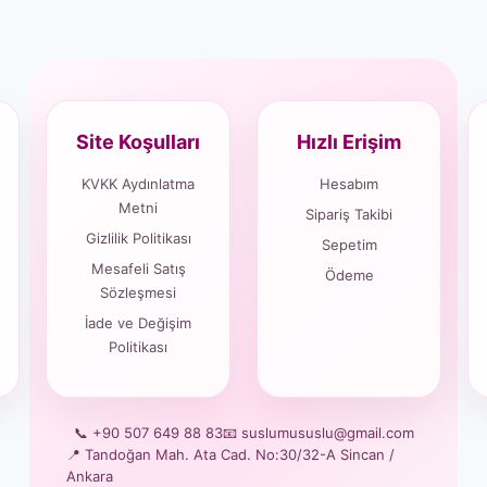
Site Koşulları
Hızlı Erişim
KVKK Aydınlatma
Hesabım
Metni
Sipariş Takibi
Gizlilik Politikası
Sepetim
Mesafeli Satış
Ödeme
Sözleşmesi
İade ve Değişim
Politikası
📞 +90 507 649 88 83
📧 suslumususlu@gmail.com
📍 Tandoğan Mah. Ata Cad. No:30/32-A Sincan /
Ankara