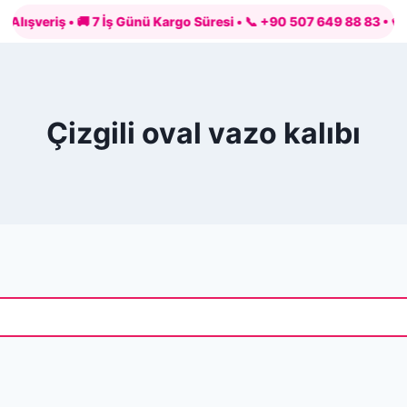
eriş • 🚚 7 İş Günü Kargo Süresi • 📞 +90 507 649 88 83 • 💳 PayTR 
Çizgili oval vazo kalıbı