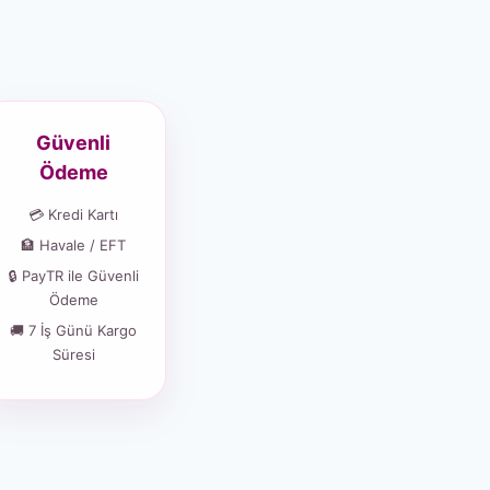
Güvenli
Ödeme
💳 Kredi Kartı
🏦 Havale / EFT
🔒 PayTR ile Güvenli
Ödeme
🚚 7 İş Günü Kargo
Süresi