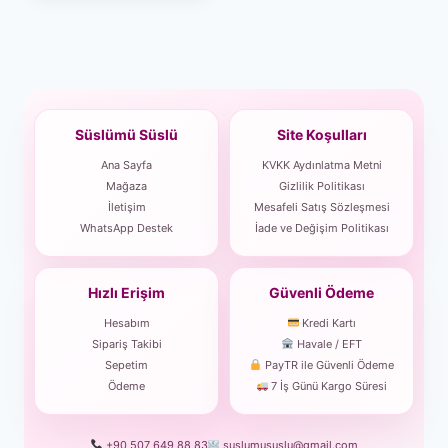
Süslümü Süslü
Site Koşulları
Ana Sayfa
KVKK Aydınlatma Metni
Mağaza
Gizlilik Politikası
İletişim
Mesafeli Satış Sözleşmesi
WhatsApp Destek
İade ve Değişim Politikası
Hızlı Erişim
Güvenli Ödeme
Hesabım
Kredi Kartı
Sipariş Takibi
Havale / EFT
Sepetim
PayTR ile Güvenli Ödeme
Ödeme
7 İş Günü Kargo Süresi
+90 507 649 88 83
suslumususlu@gmail.com