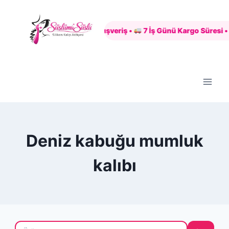
Skip
to
Güvenli Alışveriş •
7 İş Günü Kargo Süresi •
content
Deniz kabuğu mumluk
kalıbı