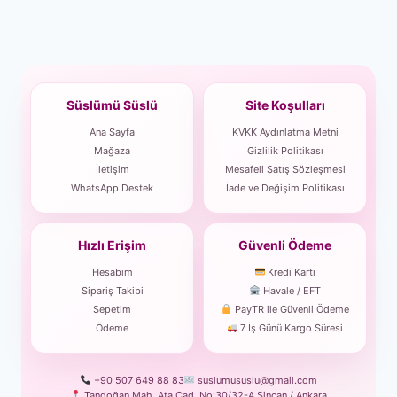
Süslümü Süslü
Site Koşulları
Ana Sayfa
KVKK Aydınlatma Metni
Mağaza
Gizlilik Politikası
İletişim
Mesafeli Satış Sözleşmesi
WhatsApp Destek
İade ve Değişim Politikası
Hızlı Erişim
Güvenli Ödeme
Hesabım
Kredi Kartı
Sipariş Takibi
Havale / EFT
Sepetim
PayTR ile Güvenli Ödeme
Ödeme
7 İş Günü Kargo Süresi
+90 507 649 88 83
suslumususlu@gmail.com
Tandoğan Mah. Ata Cad. No:30/32-A Sincan / Ankara