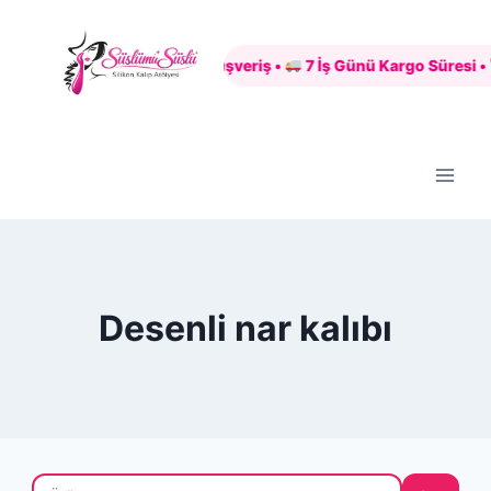
Skip
to
Güvenli Alışveriş •
7 İş Günü Kargo Süresi •
content
Desenli nar kalıbı