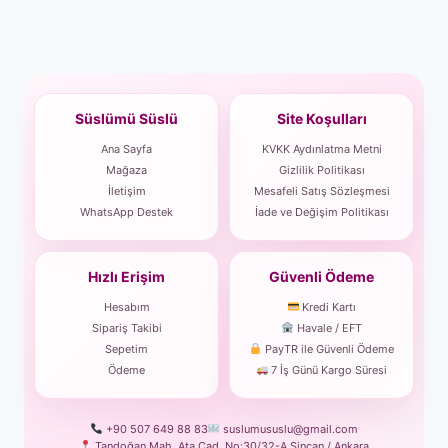
Süslümü Süslü
Site Koşulları
Ana Sayfa
KVKK Aydınlatma Metni
Mağaza
Gizlilik Politikası
İletişim
Mesafeli Satış Sözleşmesi
WhatsApp Destek
İade ve Değişim Politikası
Hızlı Erişim
Güvenli Ödeme
Hesabım
Kredi Kartı
Sipariş Takibi
Havale / EFT
Sepetim
PayTR ile Güvenli Ödeme
Ödeme
7 İş Günü Kargo Süresi
+90 507 649 88 83
suslumususlu@gmail.com
Tandoğan Mah. Ata Cad. No:30/32-A Sincan / Ankara