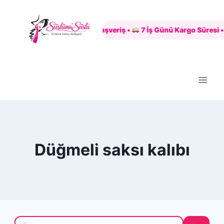
Skip
to
Güvenli Alışveriş •
7 İş Günü Kargo Süresi •
content
Düğmeli saksı kalıbı