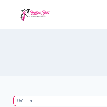
Skip
to
✨ Güvenli Alışve
content