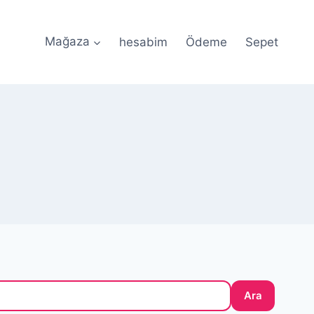
Mağaza
hesabim
Ödeme
Sepet
le Güvenli Ödeme • 🎀 Özel Tasarım Silikon Kalıplar •
Ara