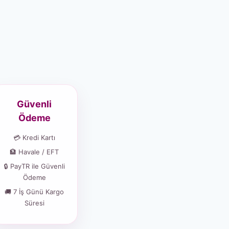
Güvenli
Ödeme
💳 Kredi Kartı
🏦 Havale / EFT
🔒 PayTR ile Güvenli
Ödeme
🚚 7 İş Günü Kargo
Süresi