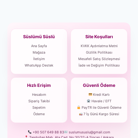
Süslümü Süslü
Site Koşulları
Ana Sayfa
KVKK Aydınlatma Metni
Mağaza
Gizlilik Politikası
İletişim
Mesafeli Satış Sözleşmesi
WhatsApp Destek
İade ve Değişim Politikası
Hızlı Erişim
Güvenli Ödeme
Hesabım
Kredi Kartı
Sipariş Takibi
Havale / EFT
Sepetim
PayTR ile Güvenli Ödeme
Ödeme
7 İş Günü Kargo Süresi
+90 507 649 88 83
suslumususlu@gmail.com
Tandoğan Mah. Ata Cad. No:30/32-A Sincan / Ankara