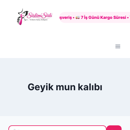
Skip
to
Güvenli Alışveriş •
7 İş Günü Kargo Süresi •
content
Geyik mun kalıbı