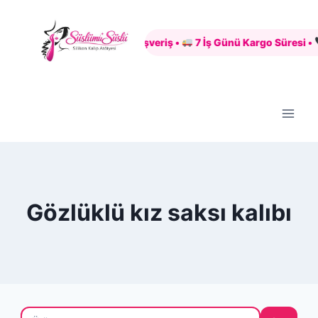
Skip
to
Güvenli Alışveriş •
7 İş Günü Kargo Süresi •
+
content
Gözlüklü kız saksı kalıbı