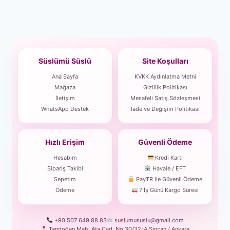
Süslümü Süslü
Site Koşulları
Ana Sayfa
KVKK Aydınlatma Metni
Mağaza
Gizlilik Politikası
İletişim
Mesafeli Satış Sözleşmesi
WhatsApp Destek
İade ve Değişim Politikası
Hızlı Erişim
Güvenli Ödeme
Hesabım
Kredi Kartı
Sipariş Takibi
Havale / EFT
Sepetim
PayTR ile Güvenli Ödeme
Ödeme
7 İş Günü Kargo Süresi
+90 507 649 88 83
suslumususlu@gmail.com
Tandoğan Mah. Ata Cad. No:30/32-A Sincan / Ankara