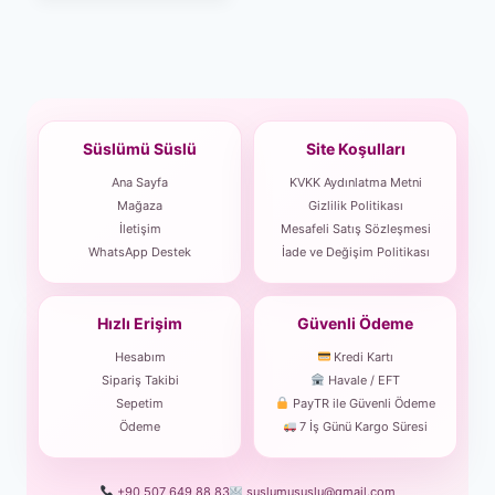
Süslümü Süslü
Site Koşulları
Ana Sayfa
KVKK Aydınlatma Metni
Mağaza
Gizlilik Politikası
İletişim
Mesafeli Satış Sözleşmesi
WhatsApp Destek
İade ve Değişim Politikası
Hızlı Erişim
Güvenli Ödeme
Hesabım
Kredi Kartı
Sipariş Takibi
Havale / EFT
Sepetim
PayTR ile Güvenli Ödeme
Ödeme
7 İş Günü Kargo Süresi
+90 507 649 88 83
suslumususlu@gmail.com