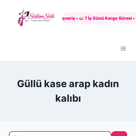
Skip
to
Güvenli Alışveriş •
7 İş Günü Kargo Süresi •
content
Güllü kase arap kadın
kalıbı