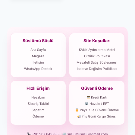
Süslümü Süslü
Site Koşulları
Ana Sayfa
KVKK Aydınlatma Metni
Mağaza
Gizlilik Politikası
İletişim
Mesafeli Satış Sözleşmesi
WhatsApp Destek
İade ve Değişim Politikası
Hızlı Erişim
Güvenli Ödeme
Hesabım
Kredi Kartı
Sipariş Takibi
Havale / EFT
Sepetim
PayTR ile Güvenli Ödeme
Ödeme
7 İş Günü Kargo Süresi
+90 507 649 88 83
suslumususlu@gmail.com