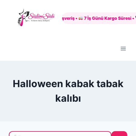
Skip
to
Güvenli Alışveriş •
7 İş Günü Kargo Süresi •
content
Halloween kabak tabak
kalıbı