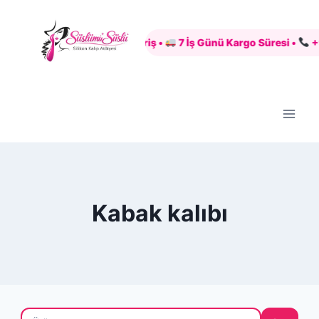
Skip
to
Güvenli Alışveriş •
7 İş Günü Kargo Süresi •
+90 5
content
Kabak kalıbı