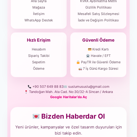
Ana Sayfa
KVKK Aydınlatma Metni
Mağaza
Gizlilik Politikası
İletişim
Mesafeli Satış Sözleşmesi
WhatsApp Destek
İade ve Değişim Politikası
Hızlı Erişim
Güvenli Ödeme
Hesabım
Kredi Kartı
Sipariş Takibi
Havale / EFT
Sepetim
PayTR ile Güvenli Ödeme
Ödeme
7 İş Günü Kargo Süresi
+90 507 649 88 83
suslumususlu@gmail.com
Tandoğan Mah. Ata Cad. No:30/32-A Sincan / Ankara
Google Haritalar’da Aç
Bizden Haberdar Ol
Yeni ürünler, kampanyalar ve özel tasarım duyuruları için
bizi takip edin.