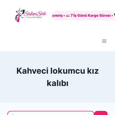
Skip
to
Güvenli Alışveriş •
7 İş Günü Kargo Süresi •
+
content
Kahveci lokumcu kız
kalıbı