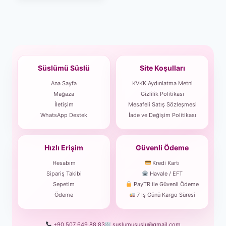
Süslümü Süslü
Site Koşulları
Ana Sayfa
KVKK Aydınlatma Metni
Mağaza
Gizlilik Politikası
İletişim
Mesafeli Satış Sözleşmesi
WhatsApp Destek
İade ve Değişim Politikası
Hızlı Erişim
Güvenli Ödeme
Hesabım
Kredi Kartı
Sipariş Takibi
Havale / EFT
Sepetim
PayTR ile Güvenli Ödeme
Ödeme
7 İş Günü Kargo Süresi
+90 507 649 88 83
suslumususlu@gmail.com