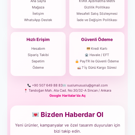
Ana Sayfa
KVKK Aydınlatma Metni
Mağaza
Gizlilik Politikası
İletişim
Mesafeli Satış Sözleşmesi
WhatsApp Destek
İade ve Değişim Politikası
Hızlı Erişim
Güvenli Ödeme
Hesabım
Kredi Kartı
Sipariş Takibi
Havale / EFT
Sepetim
PayTR ile Güvenli Ödeme
Ödeme
7 İş Günü Kargo Süresi
+90 507 649 88 83
suslumususlu@gmail.com
Tandoğan Mah. Ata Cad. No:30/32-A Sincan / Ankara
Google Haritalar’da Aç
Bizden Haberdar Ol
Yeni ürünler, kampanyalar ve özel tasarım duyuruları için
bizi takip edin.