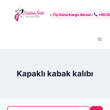
Skip
to
Güvenli Alışveriş •
7 İş Günü Kargo Süresi •
+90 507 6
content
Kapaklı kabak kalıbı