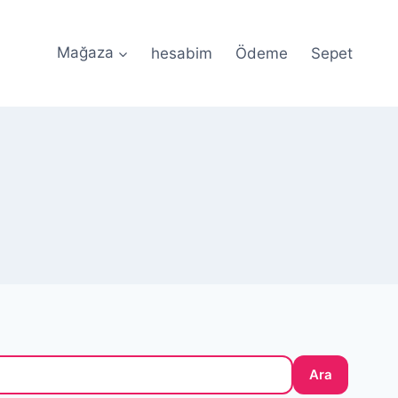
Mağaza
hesabim
Ödeme
Sepet
ile Güvenli Ödeme • 🎀 Özel Tasarım Silikon Kalıplar •
Ara