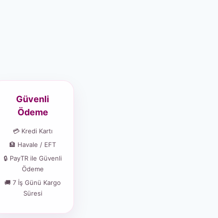
Güvenli
Ödeme
💳 Kredi Kartı
🏦 Havale / EFT
🔒 PayTR ile Güvenli
Ödeme
🚚 7 İş Günü Kargo
Süresi