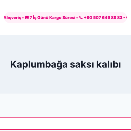
eriş • 🚚 7 İş Günü Kargo Süresi • 📞 +90 507 649 88 83 • 💳 PayTR 
Kaplumbağa saksı kalıbı