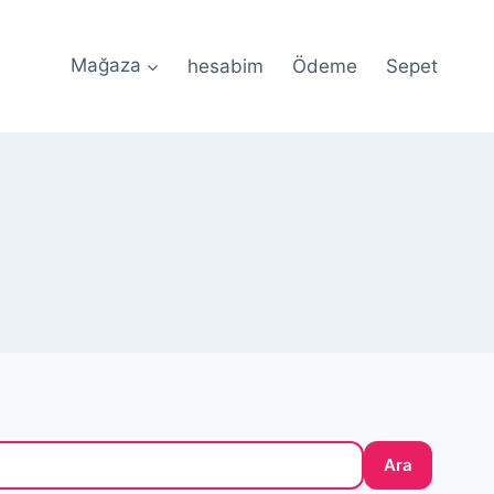
Mağaza
hesabim
Ödeme
Sepet
ile Güvenli Ödeme • 🎀 Özel Tasarım Silikon Kalıplar •
Ara