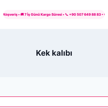
eriş • 🚚 7 İş Günü Kargo Süresi • 📞 +90 507 649 88 83 • 💳 PayTR 
Kek kalıbı