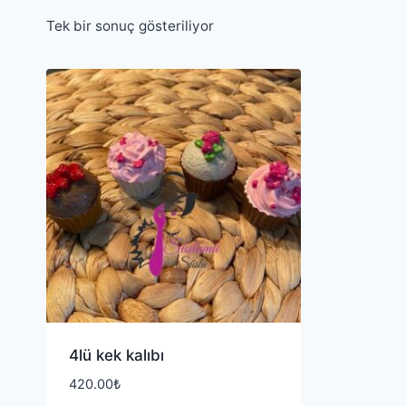
Tek bir sonuç gösteriliyor
4lü kek kalıbı
420.00
₺