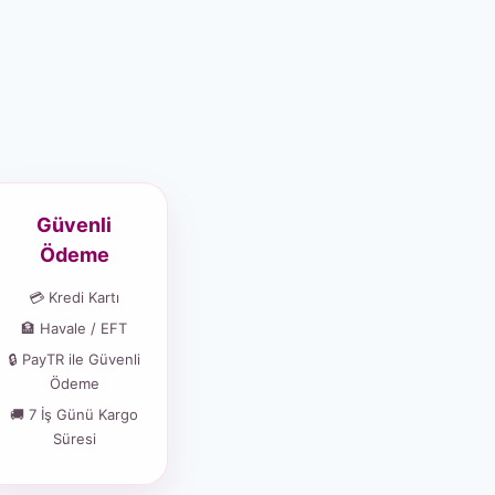
Güvenli
Ödeme
💳 Kredi Kartı
🏦 Havale / EFT
🔒 PayTR ile Güvenli
Ödeme
🚚 7 İş Günü Kargo
Süresi