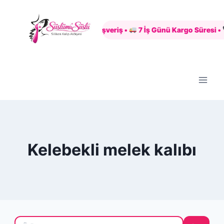
Skip
to
Güvenli Alışveriş •
7 İş Günü Kargo Süresi •
content
Kelebekli melek kalıbı