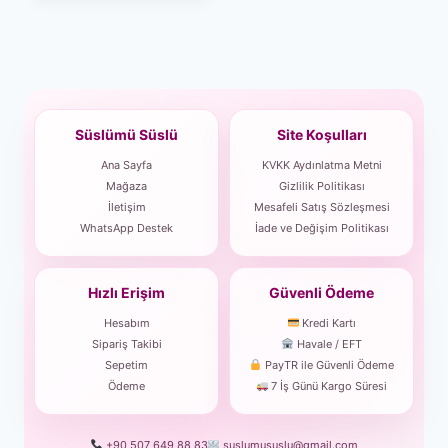
Süslümü Süslü
Site Koşulları
Ana Sayfa
KVKK Aydınlatma Metni
Mağaza
Gizlilik Politikası
İletişim
Mesafeli Satış Sözleşmesi
WhatsApp Destek
İade ve Değişim Politikası
Hızlı Erişim
Güvenli Ödeme
Hesabım
Kredi Kartı
Sipariş Takibi
Havale / EFT
Sepetim
PayTR ile Güvenli Ödeme
Ödeme
7 İş Günü Kargo Süresi
+90 507 649 88 83
suslumususlu@gmail.com