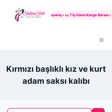
Skip
to
Güvenli Alışveriş •
7 İş Günü Kargo Süresi •
content
Kırmızı başlıklı kız ve kurt
adam saksı kalıbı