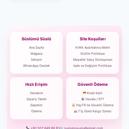
Süslümü Süslü
Site Koşulları
Ana Sayfa
KVKK Aydınlatma Metni
Mağaza
Gizlilik Politikası
İletişim
Mesafeli Satış Sözleşmesi
WhatsApp Destek
İade ve Değişim Politikası
Hızlı Erişim
Güvenli Ödeme
Hesabım
Kredi Kartı
Sipariş Takibi
Havale / EFT
Sepetim
PayTR ile Güvenli Ödeme
Ödeme
7 İş Günü Kargo Süresi
+90 507 649 88 83
suslumususlu@gmail.com