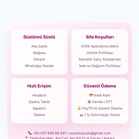
Süslümü Süslü
Site Koşulları
Ana Sayfa
KVKK Aydınlatma Metni
Mağaza
Gizlilik Politikası
İletişim
Mesafeli Satış Sözleşmesi
WhatsApp Destek
İade ve Değişim Politikası
Hızlı Erişim
Güvenli Ödeme
Hesabım
Kredi Kartı
Sipariş Takibi
Havale / EFT
Sepetim
PayTR ile Güvenli Ödeme
Ödeme
7 İş Günü Kargo Süresi
+90 507 649 88 83
suslumususlu@gmail.com
Tandoğan Mah. Ata Cad. No:30/32-A Sincan / Ankara