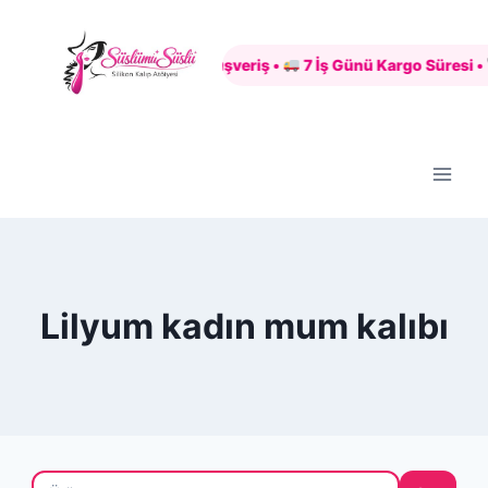
Skip
to
Güvenli Alışveriş •
7 İş Günü Kargo Süresi •
content
Lilyum kadın mum kalıbı