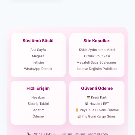
Süslümü Süslü
Site Koşulları
Ana Sayfa
KVKK Aydınlatma Metni
Mağaza
Gizlilik Politikası
İletişim
Mesafeli Satış Sözleşmesi
WhatsApp Destek
İade ve Değişim Politikası
Hızlı Erişim
Güvenli Ödeme
Hesabım
Kredi Kartı
Sipariş Takibi
Havale / EFT
Sepetim
PayTR ile Güvenli Ödeme
Ödeme
7 İş Günü Kargo Süresi
+90 507 649 88 83
suslumususlu@gmail.com