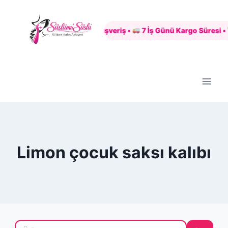
Skip
to
Güvenli Alışveriş •
7 İş Günü Kargo Süresi •
content
Limon çocuk saksı kalıbı