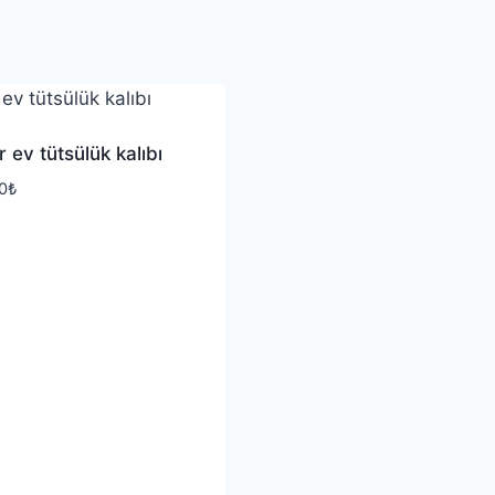
 ev tütsülük kalıbı
0
₺