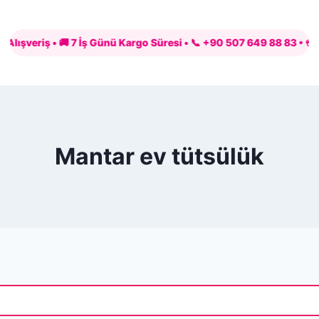
veriş • 🚚 7 İş Günü Kargo Süresi • 📞 +90 507 649 88 83 • 💳 PayTR
Mantar ev tütsülük