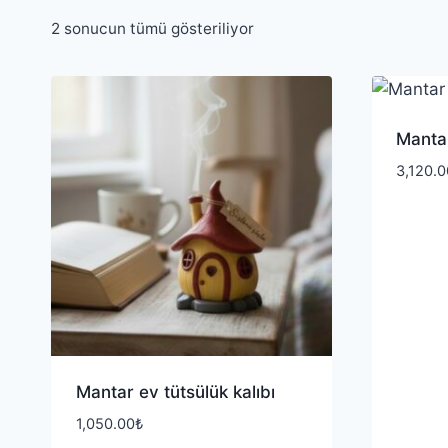
2 sonucun tümü gösteriliyor
Mantar
3,120.0
Mantar ev tütsülük kalıbı
1,050.00
₺