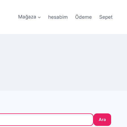
Mağaza
hesabim
Ödeme
Sepet
 ile Güvenli Ödeme • 🎀 Özel Tasarım Silikon Kalıplar •
Ara