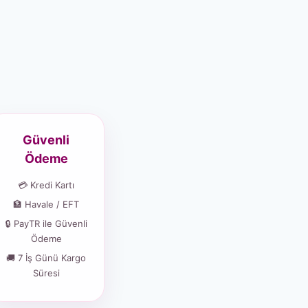
Güvenli
Ödeme
💳 Kredi Kartı
🏦 Havale / EFT
🔒 PayTR ile Güvenli
Ödeme
🚚 7 İş Günü Kargo
Süresi