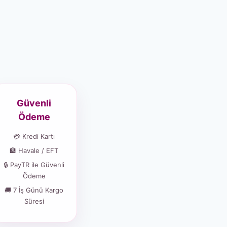
Güvenli
Ödeme
💳 Kredi Kartı
🏦 Havale / EFT
🔒 PayTR ile Güvenli
Ödeme
🚚 7 İş Günü Kargo
Süresi