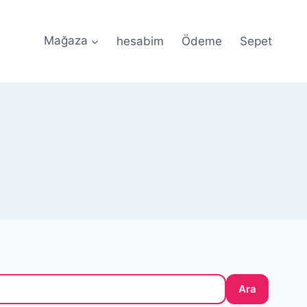
Mağaza
hesabim
Ödeme
Sepet
ile Güvenli Ödeme • 🎀 Özel Tasarım Silikon Kalıplar •
Ara