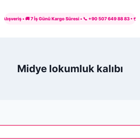
riş • 🚚 7 İş Günü Kargo Süresi • 📞 +90 507 649 88 83 • 💳 PayTR 
Midye lokumluk kalıbı