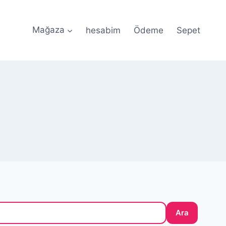
Mağaza
hesabim
Ödeme
Sepet
le Güvenli Ödeme • 🎀 Özel Tasarım Silikon Kalıplar •
Ara