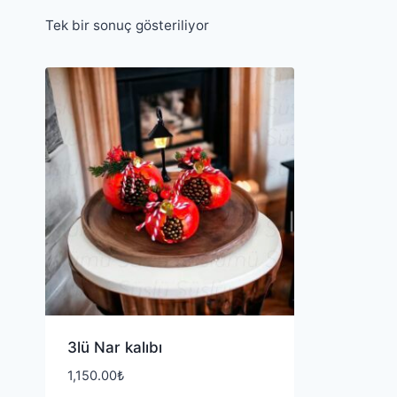
Tek bir sonuç gösteriliyor
3lü Nar kalıbı
1,150.00
₺