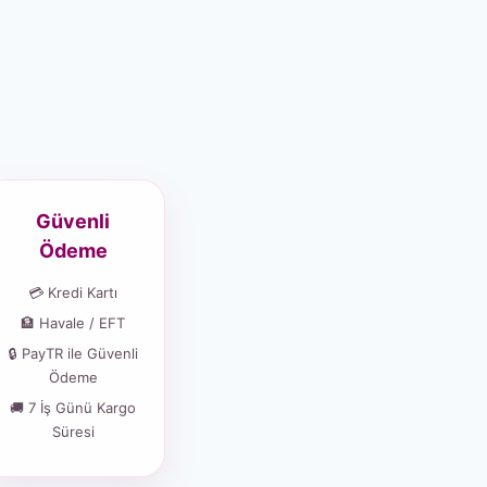
Güvenli
Ödeme
💳 Kredi Kartı
🏦 Havale / EFT
🔒 PayTR ile Güvenli
Ödeme
🚚 7 İş Günü Kargo
Süresi