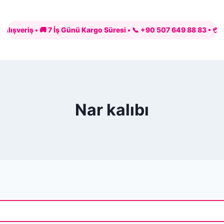
riş • 🚚 7 İş Günü Kargo Süresi • 📞 +90 507 649 88 83 • 💳 PayTR i
Nar kalıbı