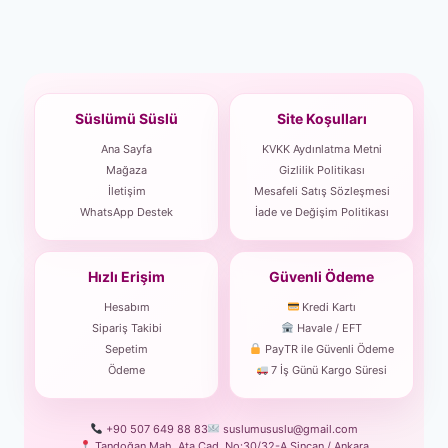
Süslümü Süslü
Site Koşulları
Ana Sayfa
KVKK Aydınlatma Metni
Mağaza
Gizlilik Politikası
İletişim
Mesafeli Satış Sözleşmesi
WhatsApp Destek
İade ve Değişim Politikası
Hızlı Erişim
Güvenli Ödeme
Hesabım
Kredi Kartı
Sipariş Takibi
Havale / EFT
Sepetim
PayTR ile Güvenli Ödeme
Ödeme
7 İş Günü Kargo Süresi
+90 507 649 88 83
suslumususlu@gmail.com
Tandoğan Mah. Ata Cad. No:30/32-A Sincan / Ankara