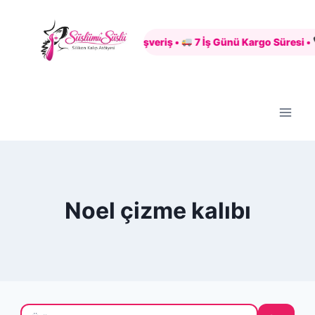
Skip
to
Güvenli Alışveriş •
7 İş Günü Kargo Süresi •
content
Noel çizme kalıbı