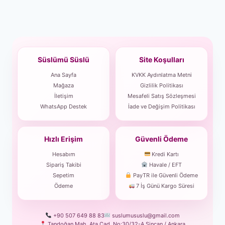
Süslümü Süslü
Site Koşulları
Ana Sayfa
KVKK Aydınlatma Metni
Mağaza
Gizlilik Politikası
İletişim
Mesafeli Satış Sözleşmesi
WhatsApp Destek
İade ve Değişim Politikası
Hızlı Erişim
Güvenli Ödeme
Hesabım
Kredi Kartı
Sipariş Takibi
Havale / EFT
Sepetim
PayTR ile Güvenli Ödeme
Ödeme
7 İş Günü Kargo Süresi
+90 507 649 88 83
suslumususlu@gmail.com
Tandoğan Mah. Ata Cad. No:30/32-A Sincan / Ankara