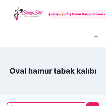
Skip
to
Güvenli Alışveriş •
7 İş Günü Kargo Süresi •
content
Oval hamur tabak kalıbı