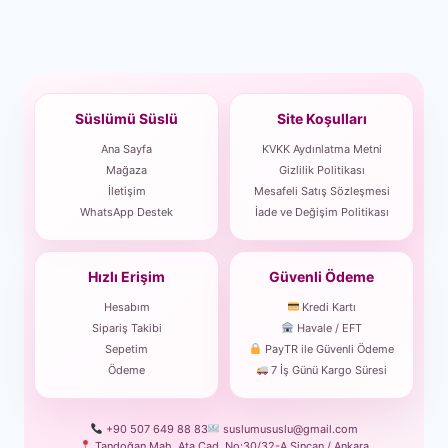
Süslümü Süslü
Site Koşulları
Ana Sayfa
KVKK Aydınlatma Metni
Mağaza
Gizlilik Politikası
İletişim
Mesafeli Satış Sözleşmesi
WhatsApp Destek
İade ve Değişim Politikası
Hızlı Erişim
Güvenli Ödeme
Hesabım
Kredi Kartı
Sipariş Takibi
Havale / EFT
Sepetim
PayTR ile Güvenli Ödeme
Ödeme
7 İş Günü Kargo Süresi
+90 507 649 88 83
suslumususlu@gmail.com
Tandoğan Mah. Ata Cad. No:30/32-A Sincan / Ankara