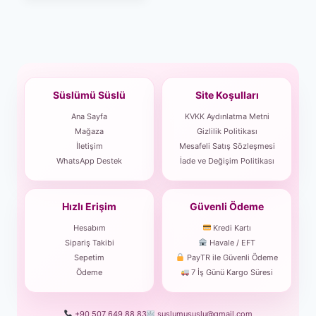
Süslümü Süslü
Site Koşulları
Ana Sayfa
KVKK Aydınlatma Metni
Mağaza
Gizlilik Politikası
İletişim
Mesafeli Satış Sözleşmesi
WhatsApp Destek
İade ve Değişim Politikası
Hızlı Erişim
Güvenli Ödeme
Hesabım
Kredi Kartı
Sipariş Takibi
Havale / EFT
Sepetim
PayTR ile Güvenli Ödeme
Ödeme
7 İş Günü Kargo Süresi
+90 507 649 88 83
suslumususlu@gmail.com