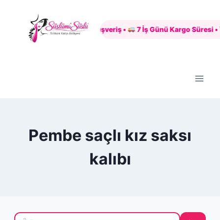
Skip
to
Güvenli Alışveriş •
7 İş Günü Kargo Süresi •
content
Pembe saçlı kız saksı
kalıbı