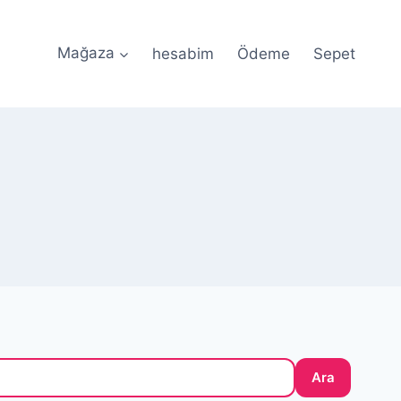
Mağaza
hesabim
Ödeme
Sepet
e Güvenli Ödeme • 🎀 Özel Tasarım Silikon Kalıplar •
Ara