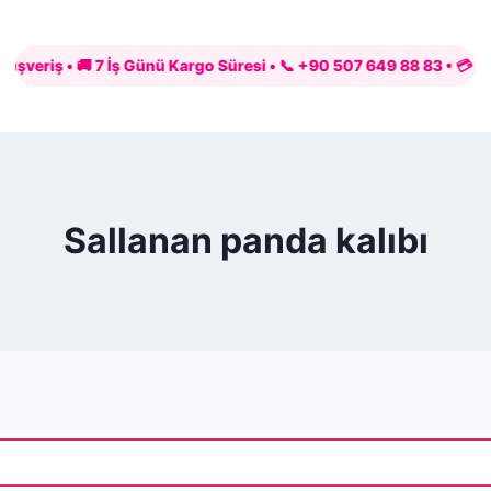
iş • 🚚 7 İş Günü Kargo Süresi • 📞 +90 507 649 88 83 • 💳 PayTR il
Sallanan panda kalıbı