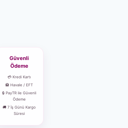
Güvenli
Ödeme
💳 Kredi Kartı
🏦 Havale / EFT
🔒 PayTR ile Güvenli
Ödeme
🚚 7 İş Günü Kargo
Süresi