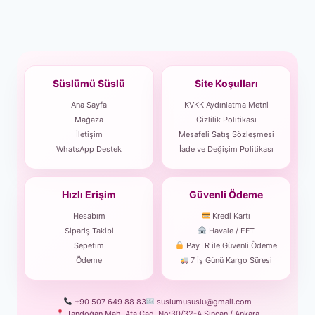
Süslümü Süslü
Site Koşulları
Ana Sayfa
KVKK Aydınlatma Metni
Mağaza
Gizlilik Politikası
İletişim
Mesafeli Satış Sözleşmesi
WhatsApp Destek
İade ve Değişim Politikası
Hızlı Erişim
Güvenli Ödeme
Hesabım
Kredi Kartı
Sipariş Takibi
Havale / EFT
Sepetim
PayTR ile Güvenli Ödeme
Ödeme
7 İş Günü Kargo Süresi
+90 507 649 88 83
suslumususlu@gmail.com
Tandoğan Mah. Ata Cad. No:30/32-A Sincan / Ankara