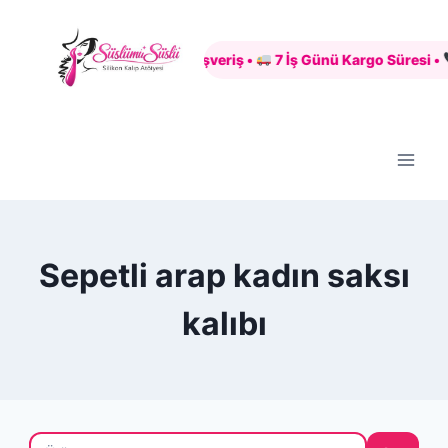
Skip
to
Güvenli Alışveriş •
7 İş Günü Kargo Süresi •
+
content
Sepetli arap kadın saksı
kalıbı