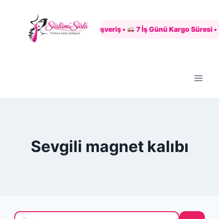
Skip
to
Güvenli Alışveriş •
7 İş Günü Kargo Süresi •
content
Sevgili magnet kalıbı