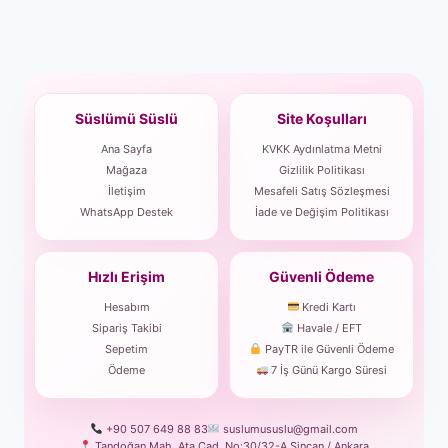
Süslümü Süslü
Site Koşulları
Ana Sayfa
KVKK Aydınlatma Metni
Mağaza
Gizlilik Politikası
İletişim
Mesafeli Satış Sözleşmesi
WhatsApp Destek
İade ve Değişim Politikası
Hızlı Erişim
Güvenli Ödeme
Hesabım
Kredi Kartı
Sipariş Takibi
Havale / EFT
Sepetim
PayTR ile Güvenli Ödeme
Ödeme
7 İş Günü Kargo Süresi
+90 507 649 88 83
suslumususlu@gmail.com
Tandoğan Mah. Ata Cad. No:30/32-A Sincan / Ankara