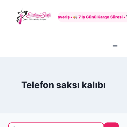
Skip
to
Güvenli Alışveriş •
7 İş Günü Kargo Süresi •
content
Telefon saksı kalıbı