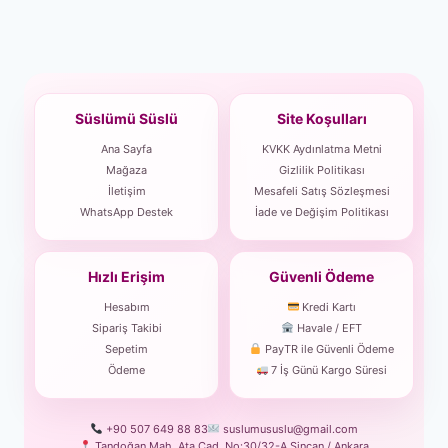
Süslümü Süslü
Site Koşulları
Ana Sayfa
KVKK Aydınlatma Metni
Mağaza
Gizlilik Politikası
İletişim
Mesafeli Satış Sözleşmesi
WhatsApp Destek
İade ve Değişim Politikası
Hızlı Erişim
Güvenli Ödeme
Hesabım
Kredi Kartı
Sipariş Takibi
Havale / EFT
Sepetim
PayTR ile Güvenli Ödeme
Ödeme
7 İş Günü Kargo Süresi
+90 507 649 88 83
suslumususlu@gmail.com
Tandoğan Mah. Ata Cad. No:30/32-A Sincan / Ankara