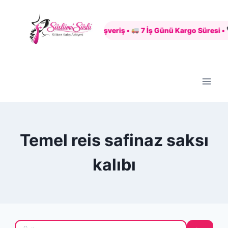
Skip
to
Güvenli Alışveriş •
7 İş Günü Kargo Süresi •
content
Temel reis safinaz saksı
kalıbı