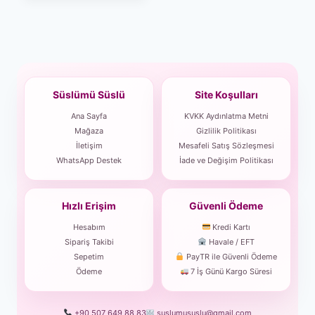
Süslümü Süslü
Site Koşulları
Ana Sayfa
KVKK Aydınlatma Metni
Mağaza
Gizlilik Politikası
İletişim
Mesafeli Satış Sözleşmesi
WhatsApp Destek
İade ve Değişim Politikası
Hızlı Erişim
Güvenli Ödeme
Hesabım
Kredi Kartı
Sipariş Takibi
Havale / EFT
Sepetim
PayTR ile Güvenli Ödeme
Ödeme
7 İş Günü Kargo Süresi
+90 507 649 88 83
suslumususlu@gmail.com