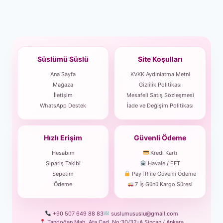
Süslümü Süslü
Site Koşulları
Ana Sayfa
KVKK Aydınlatma Metni
Mağaza
Gizlilik Politikası
İletişim
Mesafeli Satış Sözleşmesi
WhatsApp Destek
İade ve Değişim Politikası
Hızlı Erişim
Güvenli Ödeme
Hesabım
Kredi Kartı
Sipariş Takibi
Havale / EFT
Sepetim
PayTR ile Güvenli Ödeme
Ödeme
7 İş Günü Kargo Süresi
+90 507 649 88 83
suslumususlu@gmail.com
Tandoğan Mah. Ata Cad. No:30/32-A Sincan / Ankara