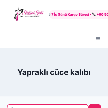
Skip
to
Güvenli Alışveriş •
7 İş Günü Kargo Süresi •
+90 507 6
content
Yapraklı cüce kalıbı