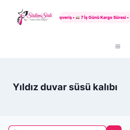
Skip
to
Güvenli Alışveriş •
7 İş Günü Kargo Süresi •
content
Yıldız duvar süsü kalıbı