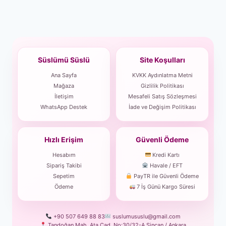
Süslümü Süslü
Site Koşulları
Ana Sayfa
KVKK Aydınlatma Metni
Mağaza
Gizlilik Politikası
İletişim
Mesafeli Satış Sözleşmesi
WhatsApp Destek
İade ve Değişim Politikası
Hızlı Erişim
Güvenli Ödeme
Hesabım
Kredi Kartı
Sipariş Takibi
Havale / EFT
Sepetim
PayTR ile Güvenli Ödeme
Ödeme
7 İş Günü Kargo Süresi
+90 507 649 88 83
suslumususlu@gmail.com
Tandoğan Mah. Ata Cad. No:30/32-A Sincan / Ankara