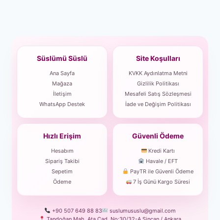
Süslümü Süslü
Site Koşulları
Ana Sayfa
KVKK Aydınlatma Metni
Mağaza
Gizlilik Politikası
İletişim
Mesafeli Satış Sözleşmesi
WhatsApp Destek
İade ve Değişim Politikası
Hızlı Erişim
Güvenli Ödeme
Hesabım
Kredi Kartı
Sipariş Takibi
Havale / EFT
Sepetim
PayTR ile Güvenli Ödeme
Ödeme
7 İş Günü Kargo Süresi
+90 507 649 88 83
suslumususlu@gmail.com
Tandoğan Mah. Ata Cad. No:30/32-A Sincan / Ankara