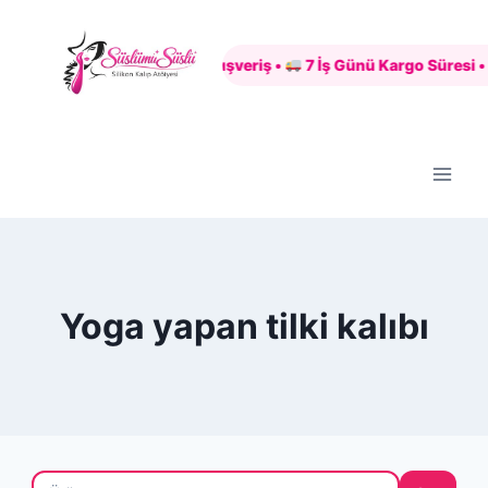
Skip
to
Güvenli Alışveriş •
7 İş Günü Kargo Süresi •
content
Yoga yapan tilki kalıbı