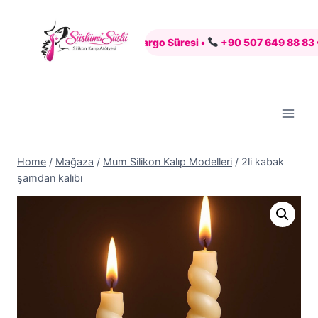
Skip
to
şveriş •
7 İş Günü Kargo Süresi •
+90 507 649 88 83 •
Pay
content
Home
/
Mağaza
/
Mum Silikon Kalıp Modelleri
/
2li kabak
şamdan kalıbı