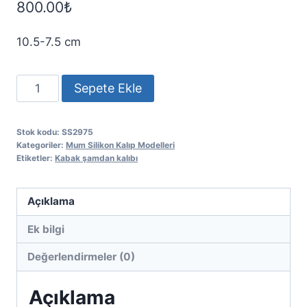
800.00
₺
10.5-7.5 cm
2li
Sepete Ekle
kabak
şamdan
Stok kodu:
SS2975
kalıbı
Kategoriler:
Mum Silikon Kalıp Modelleri
adet
Etiketler:
Kabak şamdan kalıbı
Açıklama
Ek bilgi
Değerlendirmeler (0)
Açıklama