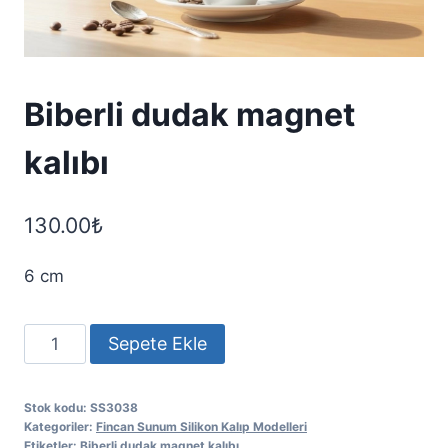
Biberli dudak magnet
kalıbı
130.00
₺
6 cm
Biberli
Sepete Ekle
dudak
magnet
Stok kodu:
SS3038
kalıbı
Kategoriler:
Fincan Sunum Silikon Kalıp Modelleri
adet
Etiketler:
Biberli dudak magnet kalıbı