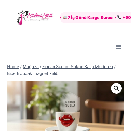
Skip
to
Güvenli Alışveriş •
7 İş Günü Kargo Süresi •
+90 507 64
content
Home
/
Mağaza
/
Fincan Sunum Silikon Kalıp Modelleri
/
Biberli dudak magnet kalıbı