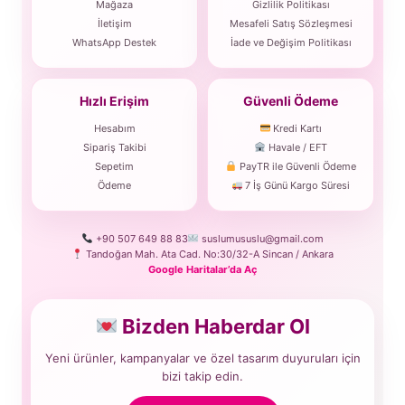
Mağaza
Gizlilik Politikası
İletişim
Mesafeli Satış Sözleşmesi
WhatsApp Destek
İade ve Değişim Politikası
Hızlı Erişim
Güvenli Ödeme
Hesabım
Kredi Kartı
Sipariş Takibi
Havale / EFT
Sepetim
PayTR ile Güvenli Ödeme
Ödeme
7 İş Günü Kargo Süresi
+90 507 649 88 83
suslumususlu@gmail.com
Tandoğan Mah. Ata Cad. No:30/32-A Sincan / Ankara
Google Haritalar’da Aç
Bizden Haberdar Ol
Yeni ürünler, kampanyalar ve özel tasarım duyuruları için
bizi takip edin.