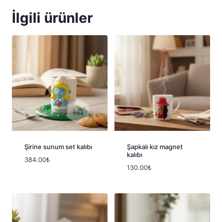
İlgili ürünler
Şirine sunum set kalıbı
Şapkalı kız magnet
kalıbı
384.00
₺
130.00
₺