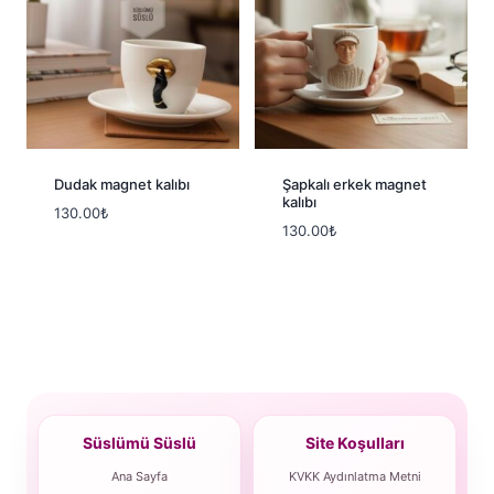
Dudak magnet kalıbı
Şapkalı erkek magnet
kalıbı
130.00
₺
130.00
₺
Süslümü Süslü
Site Koşulları
Ana Sayfa
KVKK Aydınlatma Metni