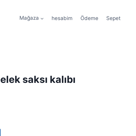
Mağaza
hesabim
Ödeme
Sepet
Özel Tasarım Silikon Kalıplar •
lek saksı kalıbı