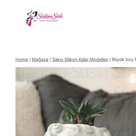
Skip
to
Güvenli Alışveriş •
7 İş Günü Kar
content
Home
/
Mağaza
/
Saksı Silikon Kalıp Modelleri
/
Büyük boy M