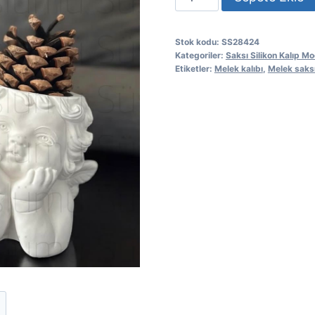
boy
Melek
Stok kodu:
SS28424
saksı
Kategoriler:
Saksı Silikon Kalıp Mo
kalıbı
Etiketler:
Melek kalıbı
,
Melek saksı
adet