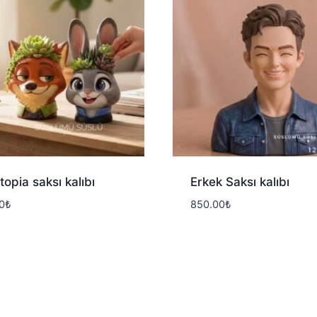
otopia saksı kalıbı
Erkek Saksı kalıbı
0
₺
850.00
₺