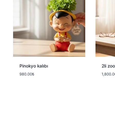
Pinokyo kalıbı
2li zo
980.00
₺
1,800.0