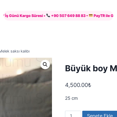
go Süresi •
+90 507 649 88 83 •
PayTR ile Güvenli Ödeme •
elek saksı kalıbı
Büyük boy Me
4,500.00
₺
25 cm
Büyük
Sepete Ekle