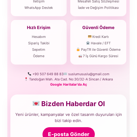
İletişim
Mesafeli Satış Sözleşmesi
WhatsApp Destek
İade ve Değişim Politikası
Hızlı Erişim
Güvenli Ödeme
Hesabım
Kredi Kartı
Sipariş Takibi
Havale / EFT
Sepetim
PayTR ile Güvenli Ödeme
Ödeme
7 İş Günü Kargo Süresi
+90 507 649 88 83
suslumususlu@gmail.com
Tandoğan Mah. Ata Cad. No:30/32-A Sincan / Ankara
Google Haritalar’da Aç
Bizden Haberdar Ol
Yeni ürünler, kampanyalar ve özel tasarım duyuruları için
bizi takip edin.
E-posta Gönder