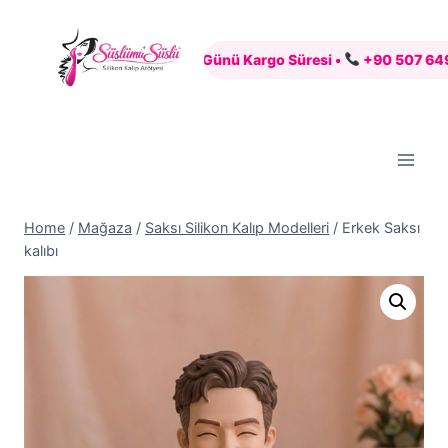
Skip
to
enli Alışveriş •
7 İş Günü Kargo Süresi •
+90 507 649 88 83 
content
Home
/
Mağaza
/
Saksı Silikon Kalıp Modelleri
/
Erkek Saksı
kalıbı