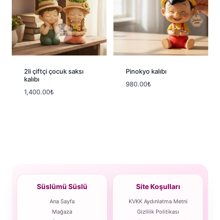
2li çiftçi çocuk saksı
Pinokyo kalıbı
kalıbı
980.00
₺
1,400.00
₺
Süslümü Süslü
Site Koşulları
Ana Sayfa
KVKK Aydınlatma Metni
Mağaza
Gizlilik Politikası