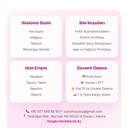
Süslümü Süslü
Site Koşulları
Ana Sayfa
KVKK Aydınlatma Metni
Mağaza
Gizlilik Politikası
İletişim
Mesafeli Satış Sözleşmesi
WhatsApp Destek
İade ve Değişim Politikası
Hızlı Erişim
Güvenli Ödeme
Hesabım
Kredi Kartı
Sipariş Takibi
Havale / EFT
Sepetim
PayTR ile Güvenli Ödeme
Ödeme
7 İş Günü Kargo Süresi
+90 507 649 88 83
suslumususlu@gmail.com
Tandoğan Mah. Ata Cad. No:30/32-A Sincan / Ankara
Google Haritalar’da Aç