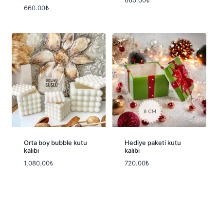
660.00
₺
Orta boy bubble kutu
Hediye paketi kutu
kalıbı
kalıbı
1,080.00
₺
720.00
₺