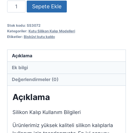
Kalp
Sepete Ekle
bisküvi
kutu
Stok kodu:
SS3072
kalıbı
Kategoriler:
Kutu Silikon Kalıp Modelleri
adet
Etiketler:
Bisküvi kutu kalıbı
Açıklama
Ek bilgi
Değerlendirmeler (0)
Açıklama
Silikon Kalıp Kullanım Bilgileri
Ürünlerimiz yüksek kaliteli silikon kalıplarla