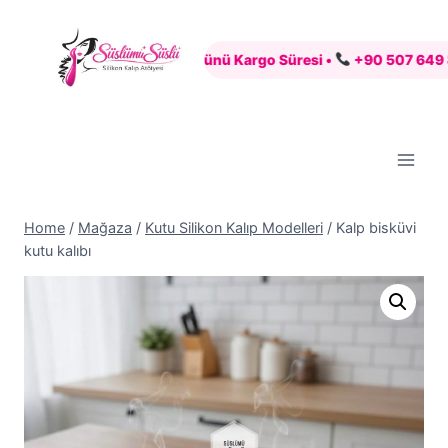
Skip
to
nli Alışveriş •
7 İş Günü Kargo Süresi •
+90 507 649 88 83 •
content
Home
/
Mağaza
/
Kutu Silikon Kalıp Modelleri
/
Kalp bisküvi
kutu kalıbı