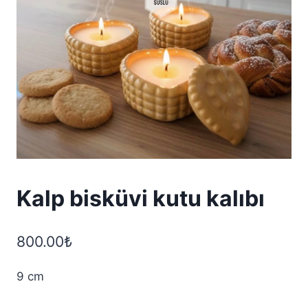
Kalp bisküvi kutu kalıbı
800.00
₺
9 cm