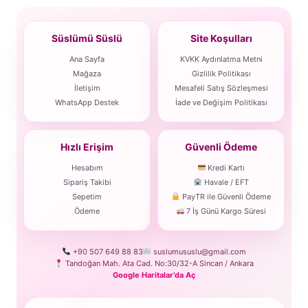
Süslümü Süslü
Site Koşulları
Ana Sayfa
KVKK Aydınlatma Metni
Mağaza
Gizlilik Politikası
İletişim
Mesafeli Satış Sözleşmesi
WhatsApp Destek
İade ve Değişim Politikası
Hızlı Erişim
Güvenli Ödeme
Hesabım
Kredi Kartı
Sipariş Takibi
Havale / EFT
Sepetim
PayTR ile Güvenli Ödeme
Ödeme
7 İş Günü Kargo Süresi
+90 507 649 88 83
suslumususlu@gmail.com
Tandoğan Mah. Ata Cad. No:30/32-A Sincan / Ankara
Google Haritalar’da Aç