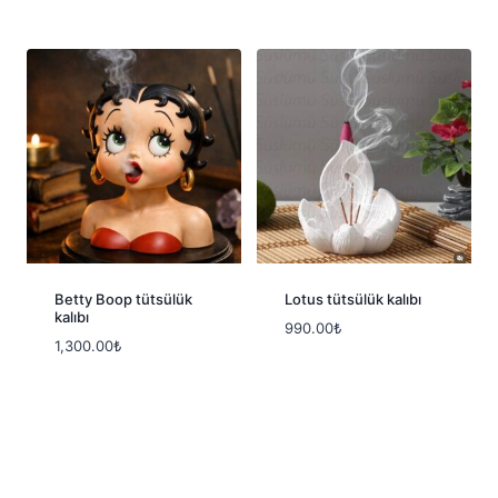
Betty Boop tütsülük
Lotus tütsülük kalıbı
kalıbı
990.00
₺
1,300.00
₺