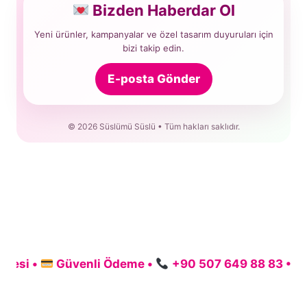
Bizden Haberdar Ol
Yeni ürünler, kampanyalar ve özel tasarım duyuruları için
bizi takip edin.
E-posta Gönder
© 2026 Süslümü Süslü • Tüm hakları saklıdır.
i •
Güvenli Ödeme •
+90 507 649 88 83 •
sus