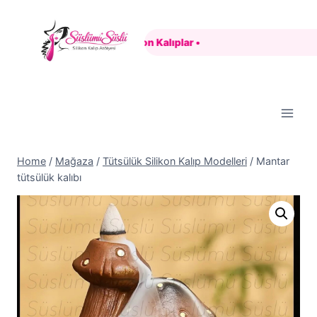
Skip
to
 •
Özel Tasarım Silikon Kalıplar •
content
Home
/
Mağaza
/
Tütsülük Silikon Kalıp Modelleri
/
Mantar
tütsülük kalıbı