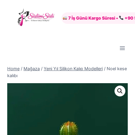
Skip
to
Güvenli Alışveriş •
7 İş Günü Kargo Süresi •
+90 507 649
content
Home
/
Mağaza
/
Yeni Yıl Silikon Kalıp Modelleri
/
Noel kese
kalıbı