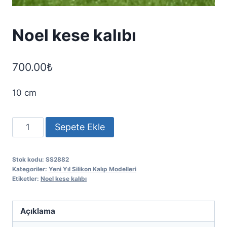
Noel kese kalıbı
700.00
₺
10 cm
Noel
Sepete Ekle
kese
kalıbı
Stok kodu:
SS2882
adet
Kategoriler:
Yeni Yıl Silikon Kalıp Modelleri
Etiketler:
Noel kese kalıbı
Açıklama