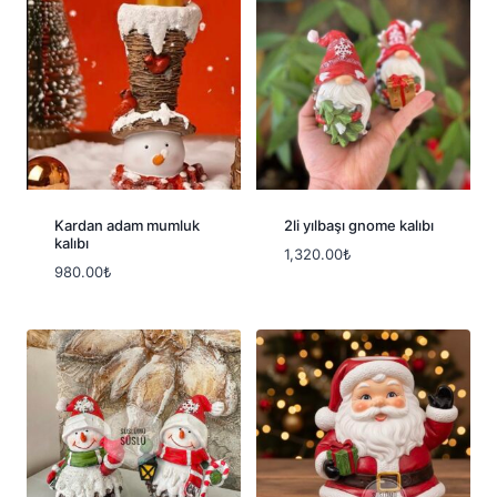
Kardan adam mumluk
2li yılbaşı gnome kalıbı
kalıbı
1,320.00
₺
980.00
₺