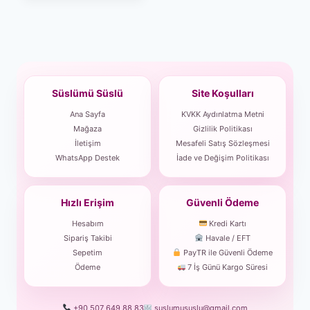
Süslümü Süslü
Site Koşulları
Ana Sayfa
KVKK Aydınlatma Metni
Mağaza
Gizlilik Politikası
İletişim
Mesafeli Satış Sözleşmesi
WhatsApp Destek
İade ve Değişim Politikası
Hızlı Erişim
Güvenli Ödeme
Hesabım
Kredi Kartı
Sipariş Takibi
Havale / EFT
Sepetim
PayTR ile Güvenli Ödeme
Ödeme
7 İş Günü Kargo Süresi
+90 507 649 88 83
suslumususlu@gmail.com