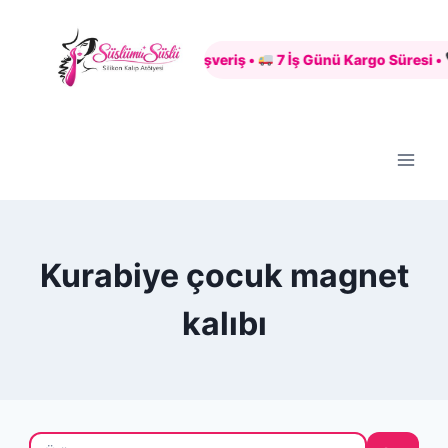
Skip
to
Güvenli Alışveriş •
7 İş Günü Kargo Süresi •
content
Kurabiye çocuk magnet
kalıbı