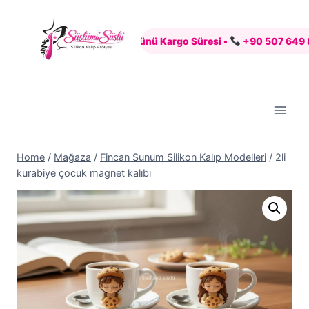
Skip
to
nli Alışveriş •
7 İş Günü Kargo Süresi •
+90 507 649 88 83 
content
Home
/
Mağaza
/
Fincan Sunum Silikon Kalıp Modelleri
/
2li
kurabiye çocuk magnet kalıbı