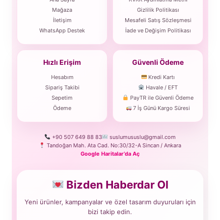
Mağaza
Gizlilik Politikası
İletişim
Mesafeli Satış Sözleşmesi
WhatsApp Destek
İade ve Değişim Politikası
Hızlı Erişim
Güvenli Ödeme
Hesabım
Kredi Kartı
Sipariş Takibi
Havale / EFT
Sepetim
PayTR ile Güvenli Ödeme
Ödeme
7 İş Günü Kargo Süresi
+90 507 649 88 83
suslumususlu@gmail.com
Tandoğan Mah. Ata Cad. No:30/32-A Sincan / Ankara
Google Haritalar’da Aç
Bizden Haberdar Ol
Yeni ürünler, kampanyalar ve özel tasarım duyuruları için
bizi takip edin.