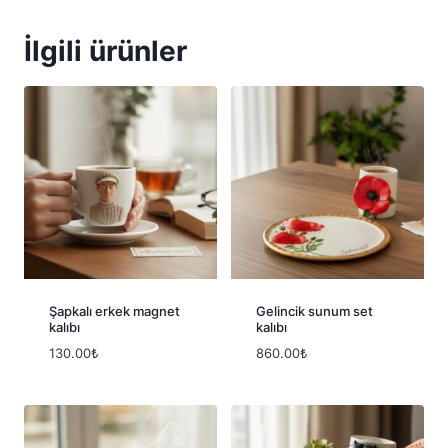
İlgili ürünler
Şapkalı erkek magnet
Gelincik sunum set
kalıbı
kalıbı
130.00
₺
860.00
₺