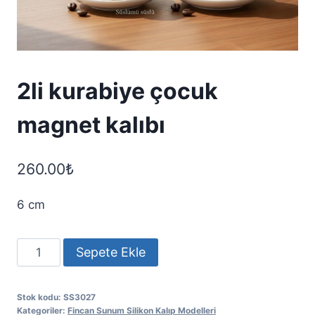
2li kurabiye çocuk
magnet kalıbı
260.00
₺
6 cm
2li
Sepete Ekle
kurabiye
çocuk
Stok kodu:
SS3027
magnet
Kategoriler:
Fincan Sunum Silikon Kalıp Modelleri