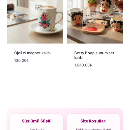
Ojeli el magnet kalıbı
Betty Boop sunum set
kalıbı
130.00
₺
1,040.00
₺
Süslümü Süslü
Site Koşulları
Ana Sayfa
KVKK Aydınlatma Metni