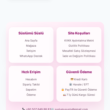
Süslümü Süslü
Site Koşulları
Ana Sayfa
KVKK Aydınlatma Metni
Mağaza
Gizlilik Politikası
İletişim
Mesafeli Satış Sözleşmesi
WhatsApp Destek
İade ve Değişim Politikası
Hızlı Erişim
Güvenli Ödeme
Hesabım
Kredi Kartı
Sipariş Takibi
Havale / EFT
Sepetim
PayTR ile Güvenli Ödeme
Ödeme
7 İş Günü Kargo Süresi
+90 507 649 88 83
suslumususlu@gmail.com