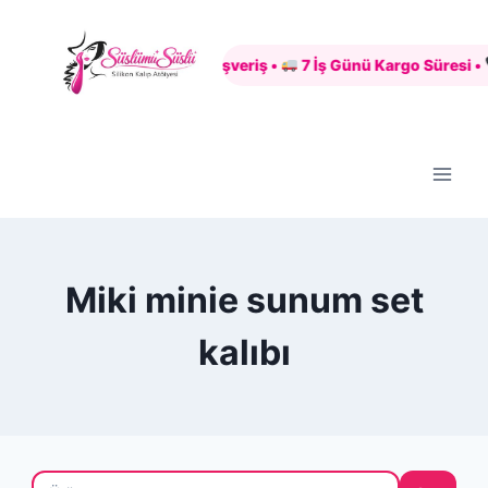
Skip
to
Güvenli Alışveriş •
7 İş Günü Kargo Süresi •
content
Miki minie sunum set
kalıbı